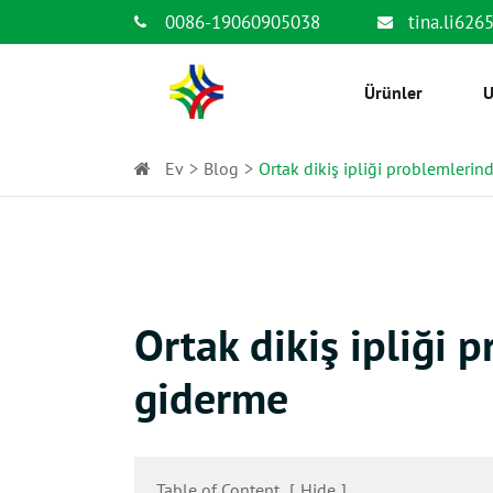
0086-19060905038
tina.li62
Ürünler
U
Ev
Blog
Ortak dikiş ipliği problemleri
Ortak dikiş ipliği 
giderme
Table of Content
[
Hide
]