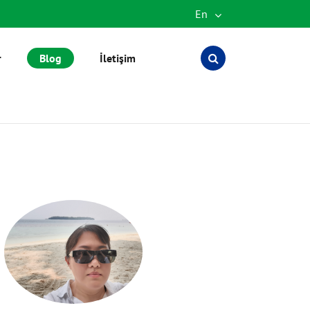
En
English
r
Blog
İletişim
Español
العربية
русский
português
Türkçe