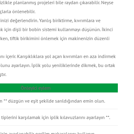
tizlikle planlanmış projeleri bile raydan çıkarabilir. Neyse
çlarla önlenebilir.
inizi değerlendirin. Yanlış biriktirme, kıvrımlara ve
k için dişli bir bobin sistemi kullanmayı düşünün. İkinci
nırken, tiftik birikimini önlemek için makinenizin düzenli
ını içerir. Karışıklıklara yol açan kıvrımları en aza indirmek
 yolunu ayarlayın. İplik yolu yeniliklerinde dikmek, bu ortak
tır.
Önleyici eylem
rin ** düzgün ve eşit şekilde sarıldığından emin olun.
i tiplerini karşılamak için iplik kılavuzlarını ayarlayın **.
ş için ayarlanabilir gerilim makaralarını kullanın.