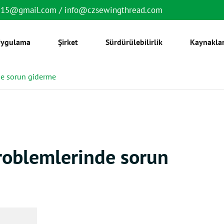
6515@gmail.com
/
info@czsewingthread.com
ygulama
Şirket
Sürdürülebilirlik
Kaynakla
nde sorun giderme
problemlerinde sorun