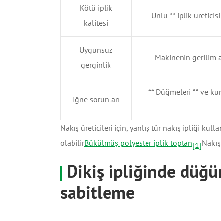
Kötü iplik
Ünlü ** iplik üreticisi
kalitesi
Uygunsuz
Makinenin gerilim ay
gerginlik
** Düğmeleri ** ve kum
Iğne sorunları
Nakış üreticileri için, yanlış tür nakış ipliği k
olabilir
Bükülmüş polyester iplik toptan
Nakış
[1]
Dikiş ipliğinde düğü
sabitleme