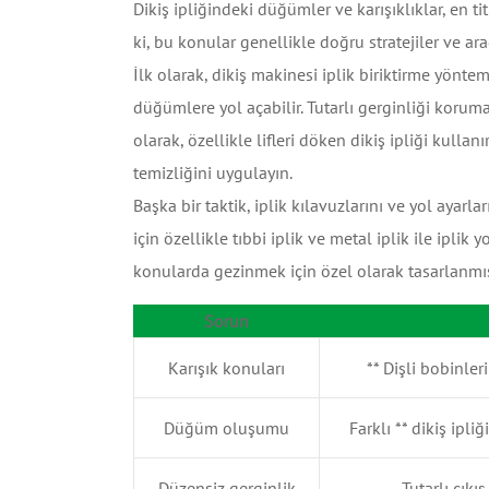
Dikiş ipliğindeki düğümler ve karışıklıklar, en ti
ki, bu konular genellikle doğru stratejiler ve ara
İlk olarak, dikiş makinesi iplik biriktirme yöntem
düğümlere yol açabilir. Tutarlı gerginliği koruma
olarak, özellikle lifleri döken dikiş ipliği kulla
temizliğini uygulayın.
Başka bir taktik, iplik kılavuzlarını ve yol ayarlar
için özellikle tıbbi iplik ve metal iplik ile iplik
konularda gezinmek için özel olarak tasarlanmış
Sorun
Karışık konuları
** Dişli bobinle
Düğüm oluşumu
Farklı ** dikiş ipliğ
Düzensiz gerginlik
Tutarlı çıkı