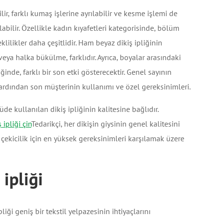
ilir, farklı kumaş işlerine ayrılabilir ve kesme işlemi de
labilir. Özellikle kadın kıyafetleri kategorisinde, bölüm
eklilikler daha çeşitlidir. Ham beyaz dikiş ipliğinin
a halka bükülme, farklıdır. Ayrıca, boyalar arasındaki
iğinde, farklı bir son etki gösterecektir. Genel sayının
 ardından son müşterinin kullanımı ve özel gereksinimleri.
de kullanılan dikiş ipliğinin kalitesine bağlıdır.
 ipliği çin
Tedarikçi, her dikişin giysinin genel kalitesini
l çekicilik için en yüksek gereksinimleri karşılamak üzere
ipliği
iği geniş bir tekstil yelpazesinin ihtiyaçlarını