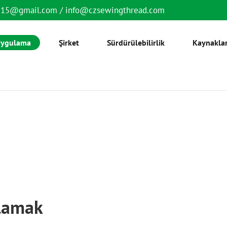
6515@gmail.com
/
info@czsewingthread.com
ygulama
Şirket
Sürdürülebilirlik
Kaynakla
nlamak