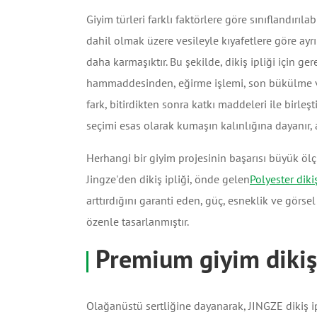
Giyim türleri farklı faktörlere göre sınıflandırılab
dahil olmak üzere vesileyle kıyafetlere göre ayrı
daha karmaşıktır. Bu şekilde, dikiş ipliği için ger
hammaddesinden, eğirme işlemi, son bükülme vey
fark, bitirdikten sonra katkı maddeleri ile birleşt
seçimi esas olarak kumaşın kalınlığına dayanır,
Herhangi bir giyim projesinin başarısı büyük ölçü
Jingze'den dikiş ipliği, önde gelen
Polyester dikiş
arttırdığını garanti eden, güç, esneklik ve görse
özenle tasarlanmıştır.
Premium giyim dikiş 
Olağanüstü sertliğine dayanarak, JINGZE dikiş ipl