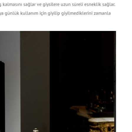
mış kalmasını sağlar ve giysilere uzun süreli esneklik sağlar.
veya günlük kullanım için giyilip giyilmediklerini zamanla