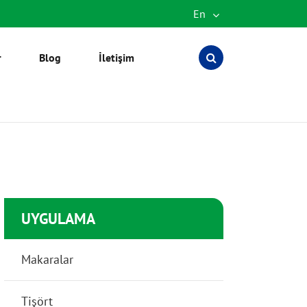
En
English
r
Blog
İletişim
Español
العربية
русский
português
Türkçe
UYGULAMA
Makaralar
Tişört