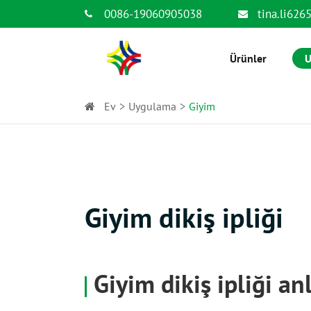
0086-19060905038
tina.li62
Ürünler
U
Ev
Uygulama
Giyim
Giyim dikiş ipliği
Giyim dikiş ipliği a