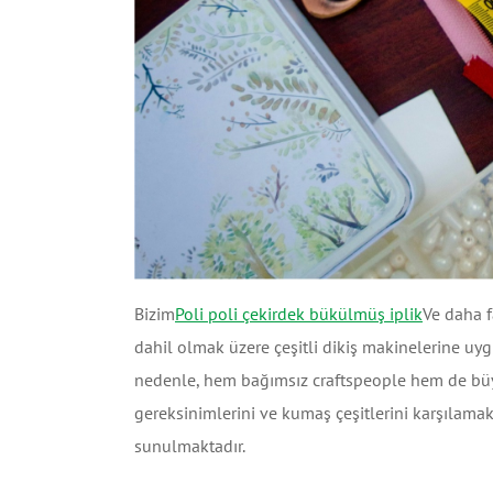
Bizim
Poli poli çekirdek bükülmüş iplik
Ve daha f
dahil olmak üzere çeşitli dikiş makinelerine uyg
nedenle, hem bağımsız craftspeople hem de büyük 
gereksinimlerini ve kumaş çeşitlerini karşılamak 
sunulmaktadır.