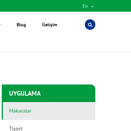
En
English
r
Blog
İletişim
Español
العربية
русский
português
Türkçe
UYGULAMA
Makaralar
Tişört