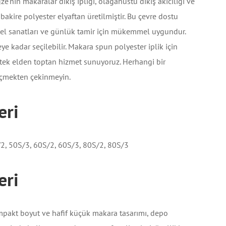
e'nin makaralar dikiş ipliği, olağanüstü dikiş akıcılığı ve
bakire polyester elyaftan üretilmiştir. Bu çevre dostu
ili, el sanatları ve günlük tamir için mükemmel uygundur.
kadar seçilebilir. Makara spun polyester iplik için
e tek elden toptan hizmet sunuyoruz. Herhangi bir
geçmekten çekinmeyin.
eri
2, 50S/3, 60S/2, 60S/3, 80S/2, 80S/3
eri
ompakt boyut ve hafif küçük makara tasarımı, depo