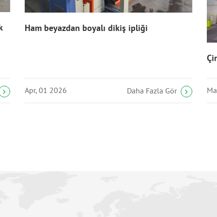
k
Ham beyazdan boyalı dikiş ipliği
Çi
Apr, 01 2026
Ma
Daha Fazla Gör