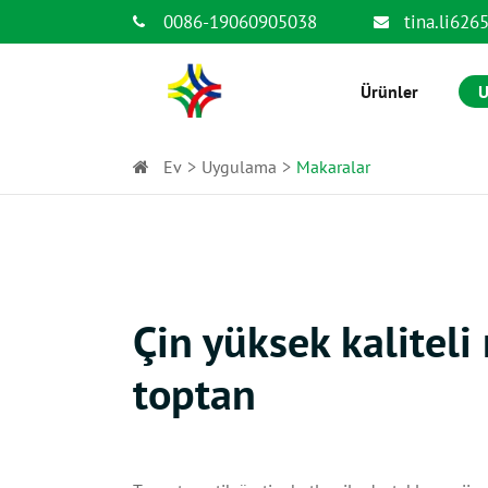
0086-19060905038
tina.li62
Ürünler
U
Ev
Uygulama
Makaralar
Çin yüksek kaliteli 
toptan