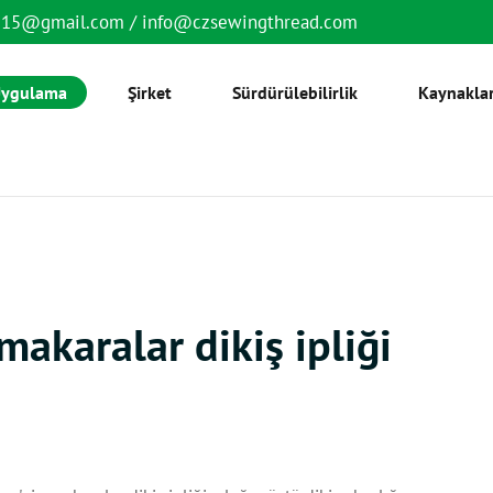
6515@gmail.com
/
info@czsewingthread.com
ygulama
Şirket
Sürdürülebilirlik
Kaynakla
makaralar dikiş ipliği