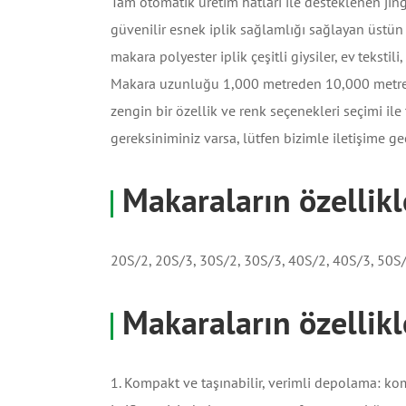
Tam otomatik üretim hatları ile desteklenen jingz
güvenilir esnek iplik sağlamlığı sağlayan üstün 
makara polyester iplik çeşitli giysiler, ev tekst
Makara uzunluğu 1,000 metreden 10,000 metreye 
zengin bir özellik ve renk seçenekleri seçimi il
gereksiniminiz varsa, lütfen bizimle iletişime 
Makaraların özellikl
20S/2, 20S/3, 30S/2, 30S/3, 40S/2, 40S/3, 50S/
Makaraların özellikl
1. Kompakt ve taşınabilir, verimli depolama: k