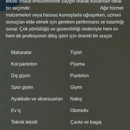
tekstil imalat endüstrisinde yaygın olarak kullanılan ideal
bir seçimdir.
Bükülmüş polyester dikiş ipliği çin
Ağır hizmet
malzemeleri veya hassas kumaşlarla uğraşırken, uzman
sonuçları elde etmek için gereken performans ve tutarlılığı
sunar. Çok yönlülüğü ve güvenilirliği nedeniyle hem ev
hem de profesyonel dikiş işleri için önemli bir araçtır.
Makaralar
Tişört
Kot pantolon
Pijama
Dış giyim
Pantolon
Spor giyim
Giyim
Ayakkabı ve aksesuarları
Nakış
Ev iç
Otomotiv
Teknik tekstil
Çanta ve bagaj