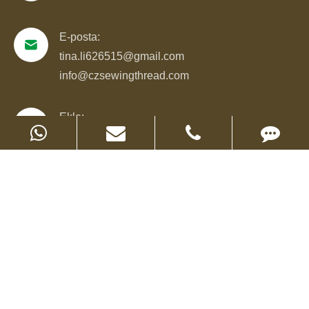
E-posta:
tina.li626515@gmail.com
info@czsewingthread.com
Ekle:
North Maosui Street, Xinxing Industrial Park,
Jize County Handan, Hebei Province, China
Telif Hakkı ©
Hebei Chuze Import And Export Trade Co.,
Ltd.
Tüm Hakları Saklıdır.
Site haritası
|
Gizlilik Politikası