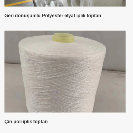
Geri dönüşümlü Polyester elyaf iplik toptan
Çin poli iplik toptan